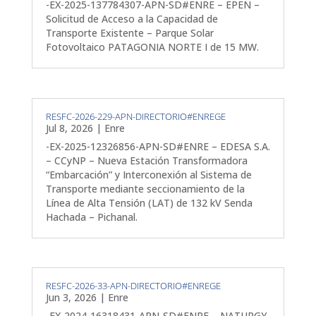
-EX-2025-137784307-APN-SD#ENRE – EPEN –
Solicitud de Acceso a la Capacidad de
Transporte Existente – Parque Solar
Fotovoltaico PATAGONIA NORTE I de 15 MW.
RESFC-2026-229-APN-DIRECTORIO#ENREGE
Jul 8, 2026
|
Enre
-EX-2025-12326856-APN-SD#ENRE – EDESA S.A.
– CCyNP – Nueva Estación Transformadora
“Embarcación” y Interconexión al Sistema de
Transporte mediante seccionamiento de la
Línea de Alta Tensión (LAT) de 132 kV Senda
Hachada – Pichanal.
RESFC-2026-33-APN-DIRECTORIO#ENREGE
Jun 3, 2026
|
Enre
-EX-2024-16318431-APN-SD#ENRE – NATURGY