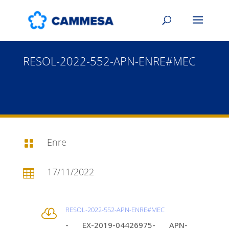
RESOL-2022-552-APN-ENRE#MEC
Enre

17/11/2022

RESOL-2022-552-APN-ENRE#MEC

- EX-2019-04426975- APN-