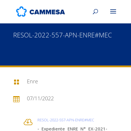
RESOL-2022-557-APN-ENRE#MEC
Enre

07/11/2022

RESOL-2022-557-APN-ENRE#MEC

- Expediente ENRE N° EX-2021-