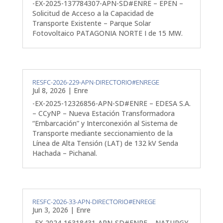
-EX-2025-137784307-APN-SD#ENRE – EPEN –
Solicitud de Acceso a la Capacidad de
Transporte Existente – Parque Solar
Fotovoltaico PATAGONIA NORTE I de 15 MW.
RESFC-2026-229-APN-DIRECTORIO#ENREGE
Jul 8, 2026
|
Enre
-EX-2025-12326856-APN-SD#ENRE – EDESA S.A.
– CCyNP – Nueva Estación Transformadora
“Embarcación” y Interconexión al Sistema de
Transporte mediante seccionamiento de la
Línea de Alta Tensión (LAT) de 132 kV Senda
Hachada – Pichanal.
RESFC-2026-33-APN-DIRECTORIO#ENREGE
Jun 3, 2026
|
Enre
-EX-2024-16318431-APN-SD#ENRE – NATURGY