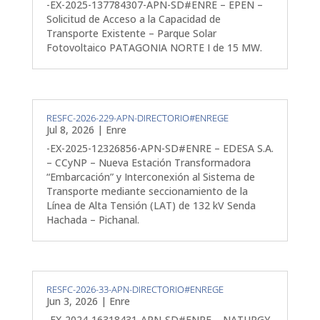
-EX-2025-137784307-APN-SD#ENRE – EPEN –
Solicitud de Acceso a la Capacidad de
Transporte Existente – Parque Solar
Fotovoltaico PATAGONIA NORTE I de 15 MW.
RESFC-2026-229-APN-DIRECTORIO#ENREGE
Jul 8, 2026
|
Enre
-EX-2025-12326856-APN-SD#ENRE – EDESA S.A.
– CCyNP – Nueva Estación Transformadora
“Embarcación” y Interconexión al Sistema de
Transporte mediante seccionamiento de la
Línea de Alta Tensión (LAT) de 132 kV Senda
Hachada – Pichanal.
RESFC-2026-33-APN-DIRECTORIO#ENREGE
Jun 3, 2026
|
Enre
-EX-2024-16318431-APN-SD#ENRE – NATURGY