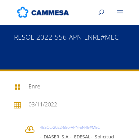
RESOL-2022-556-APN-ENRE#MEC
Enre

03/11/2022

RESOL-2022-556-APN-ENRE#MEC

- DIASER S.A.- EDESAL- Solicitud