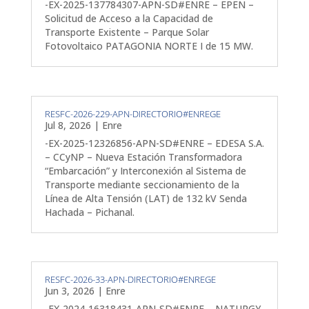
-EX-2025-137784307-APN-SD#ENRE – EPEN –
Solicitud de Acceso a la Capacidad de
Transporte Existente – Parque Solar
Fotovoltaico PATAGONIA NORTE I de 15 MW.
RESFC-2026-229-APN-DIRECTORIO#ENREGE
Jul 8, 2026
|
Enre
-EX-2025-12326856-APN-SD#ENRE – EDESA S.A.
– CCyNP – Nueva Estación Transformadora
“Embarcación” y Interconexión al Sistema de
Transporte mediante seccionamiento de la
Línea de Alta Tensión (LAT) de 132 kV Senda
Hachada – Pichanal.
RESFC-2026-33-APN-DIRECTORIO#ENREGE
Jun 3, 2026
|
Enre
-EX-2024-16318431-APN-SD#ENRE – NATURGY