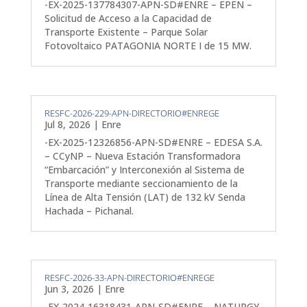
-EX-2025-137784307-APN-SD#ENRE – EPEN –
Solicitud de Acceso a la Capacidad de
Transporte Existente – Parque Solar
Fotovoltaico PATAGONIA NORTE I de 15 MW.
RESFC-2026-229-APN-DIRECTORIO#ENREGE
Jul 8, 2026
|
Enre
-EX-2025-12326856-APN-SD#ENRE – EDESA S.A.
– CCyNP – Nueva Estación Transformadora
“Embarcación” y Interconexión al Sistema de
Transporte mediante seccionamiento de la
Línea de Alta Tensión (LAT) de 132 kV Senda
Hachada – Pichanal.
RESFC-2026-33-APN-DIRECTORIO#ENREGE
Jun 3, 2026
|
Enre
-EX-2024-16318431-APN-SD#ENRE – NATURGY