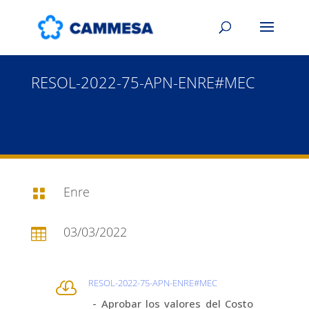
RESOL-2022-75-APN-ENRE#MEC
Enre

03/03/2022

RESOL-2022-75-APN-ENRE#MEC

- Aprobar los valores del Costo