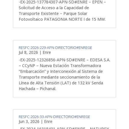
-EX-2025-137784307-APN-SD#ENRE – EPEN –
Solicitud de Acceso a la Capacidad de
Transporte Existente – Parque Solar
Fotovoltaico PATAGONIA NORTE I de 15 MW.
RESFC-2026-229-APN-DIRECTORIO#ENREGE
Jul 8, 2026
|
Enre
-EX-2025-12326856-APN-SD#ENRE – EDESA S.A.
– CCyNP – Nueva Estación Transformadora
“Embarcación” y Interconexión al Sistema de
Transporte mediante seccionamiento de la
Línea de Alta Tensión (LAT) de 132 kV Senda
Hachada – Pichanal.
RESFC-2026-33-APN-DIRECTORIO#ENREGE
Jun 3, 2026
|
Enre
-EX-2024-16318431-APN-SD#ENRE – NATURGY