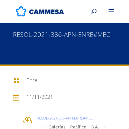
RESOL-2021-386-APN-ENRE#MEC
Enre

11/11/2021

RESOL-2021-386-APN-ENRE#MEC

- Galerías Pacífico S.A. -