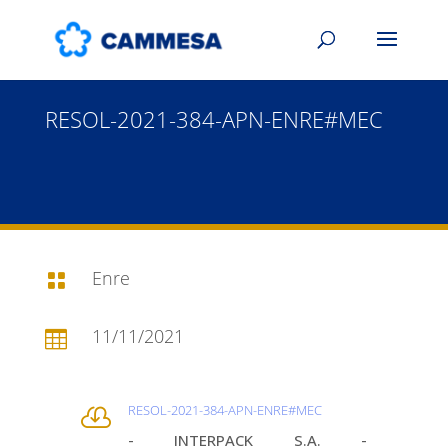
RESOL-2021-384-APN-ENRE#MEC
Enre

11/11/2021

RESOL-2021-384-APN-ENRE#MEC

- INTERPACK S.A. -