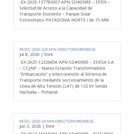
-EX-2025-137784307-APN-SD#ENRE – EPEN –
Solicitud de Acceso a la Capacidad de
Transporte Existente – Parque Solar
Fotovoltaico PATAGONIA NORTE I de 15 MW.
RESFC-2026-229-APN-DIRECTORIO#ENREGE
Jul 8, 2026
|
Enre
-EX-2025-12326856-APN-SD#ENRE – EDESA S.A.
– CCyNP – Nueva Estación Transformadora
“Embarcación” y Interconexión al Sistema de
Transporte mediante seccionamiento de la
Línea de Alta Tensión (LAT) de 132 kV Senda
Hachada – Pichanal.
RESFC-2026-33-APN-DIRECTORIO#ENREGE
Jun 3, 2026
|
Enre
-EX-2024-16318431-APN-SD#ENRE – NATURGY