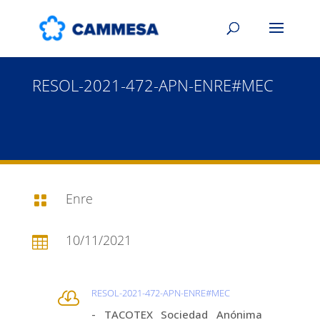
RESOL-2021-472-APN-ENRE#MEC
Enre

10/11/2021

RESOL-2021-472-APN-ENRE#MEC

- TACOTEX Sociedad Anónima