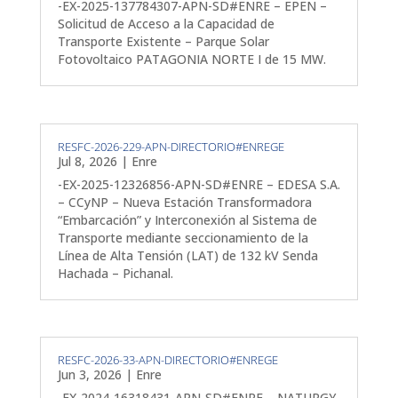
-EX-2025-137784307-APN-SD#ENRE – EPEN –
Solicitud de Acceso a la Capacidad de
Transporte Existente – Parque Solar
Fotovoltaico PATAGONIA NORTE I de 15 MW.
RESFC-2026-229-APN-DIRECTORIO#ENREGE
Jul 8, 2026
|
Enre
-EX-2025-12326856-APN-SD#ENRE – EDESA S.A.
– CCyNP – Nueva Estación Transformadora
“Embarcación” y Interconexión al Sistema de
Transporte mediante seccionamiento de la
Línea de Alta Tensión (LAT) de 132 kV Senda
Hachada – Pichanal.
RESFC-2026-33-APN-DIRECTORIO#ENREGE
Jun 3, 2026
|
Enre
-EX-2024-16318431-APN-SD#ENRE – NATURGY