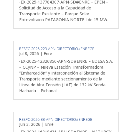
-EX-2025-137784307-APN-SD#ENRE – EPEN –
Solicitud de Acceso a la Capacidad de
Transporte Existente – Parque Solar
Fotovoltaico PATAGONIA NORTE I de 15 MW.
RESFC-2026-229-APN-DIRECTORIO#ENREGE
Jul 8, 2026
|
Enre
-EX-2025-12326856-APN-SD#ENRE – EDESA S.A.
– CCyNP – Nueva Estación Transformadora
“Embarcación” y Interconexión al Sistema de
Transporte mediante seccionamiento de la
Línea de Alta Tensión (LAT) de 132 kV Senda
Hachada – Pichanal.
RESFC-2026-33-APN-DIRECTORIO#ENREGE
Jun 3, 2026
|
Enre
-EX-2024-16318431-APN-SD#ENRE – NATURGY