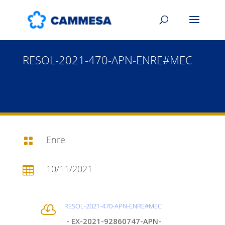
RESOL-2021-470-APN-ENRE#MEC
Enre

10/11/2021

RESOL-2021-470-APN-ENRE#MEC

- EX-2021-92860747-APN-