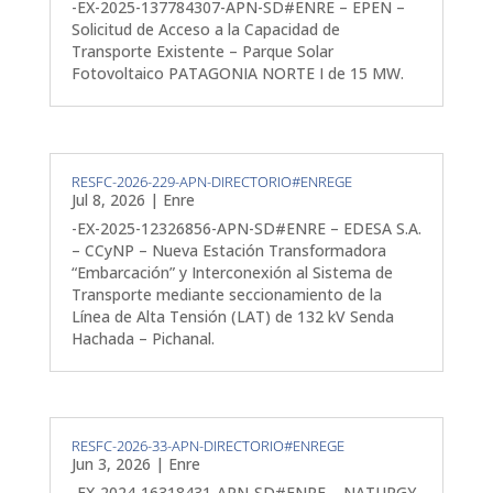
-EX-2025-137784307-APN-SD#ENRE – EPEN –
Solicitud de Acceso a la Capacidad de
Transporte Existente – Parque Solar
Fotovoltaico PATAGONIA NORTE I de 15 MW.
RESFC-2026-229-APN-DIRECTORIO#ENREGE
Jul 8, 2026
|
Enre
-EX-2025-12326856-APN-SD#ENRE – EDESA S.A.
– CCyNP – Nueva Estación Transformadora
“Embarcación” y Interconexión al Sistema de
Transporte mediante seccionamiento de la
Línea de Alta Tensión (LAT) de 132 kV Senda
Hachada – Pichanal.
RESFC-2026-33-APN-DIRECTORIO#ENREGE
Jun 3, 2026
|
Enre
-EX-2024-16318431-APN-SD#ENRE – NATURGY