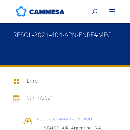
RESOL-2021-404-APN-ENRE#MEC
Enre

09/11/2021

RESOL-2021-404-APN-ENRE#MEC

- SEALED AIR Argentina S.A. -