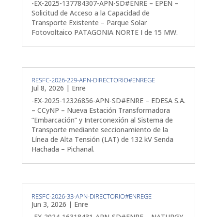
-EX-2025-137784307-APN-SD#ENRE – EPEN –
Solicitud de Acceso a la Capacidad de
Transporte Existente – Parque Solar
Fotovoltaico PATAGONIA NORTE I de 15 MW.
RESFC-2026-229-APN-DIRECTORIO#ENREGE
Jul 8, 2026
|
Enre
-EX-2025-12326856-APN-SD#ENRE – EDESA S.A.
– CCyNP – Nueva Estación Transformadora
“Embarcación” y Interconexión al Sistema de
Transporte mediante seccionamiento de la
Línea de Alta Tensión (LAT) de 132 kV Senda
Hachada – Pichanal.
RESFC-2026-33-APN-DIRECTORIO#ENREGE
Jun 3, 2026
|
Enre
-EX-2024-16318431-APN-SD#ENRE – NATURGY