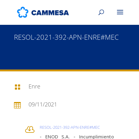
RESOL-2021-392-APN-ENRE#MEC
Enre

09/11/2021

RESOL-2021-392-APN-ENRE#MEC

- ENOD S.A. - Incumplimiento