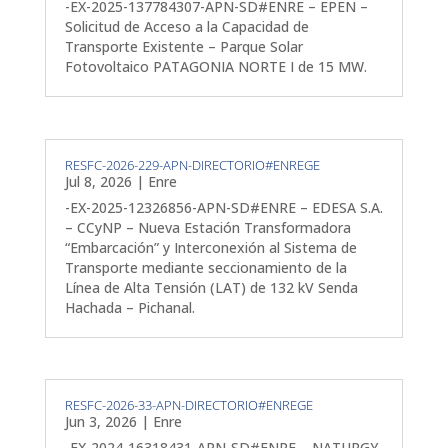
-EX-2025-137784307-APN-SD#ENRE – EPEN –
Solicitud de Acceso a la Capacidad de
Transporte Existente – Parque Solar
Fotovoltaico PATAGONIA NORTE I de 15 MW.
RESFC-2026-229-APN-DIRECTORIO#ENREGE
Jul 8, 2026
|
Enre
-EX-2025-12326856-APN-SD#ENRE – EDESA S.A.
– CCyNP – Nueva Estación Transformadora
“Embarcación” y Interconexión al Sistema de
Transporte mediante seccionamiento de la
Línea de Alta Tensión (LAT) de 132 kV Senda
Hachada – Pichanal.
RESFC-2026-33-APN-DIRECTORIO#ENREGE
Jun 3, 2026
|
Enre
-EX-2024-16318431-APN-SD#ENRE – NATURGY