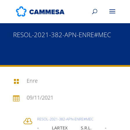
RESOL-2021-382-APN-ENRE#MEC
Enre

09/11/2021

RESOL-2021-382-APN-ENRE#MEC

- LARTEX S.R.L. -