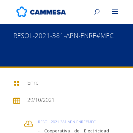
RESOL-2021-381-APN-ENRE#MEC
Enre

29/10/2021

RESOL-2021-381-APN-ENRE#MEC

- Cooperativa de Electricidad