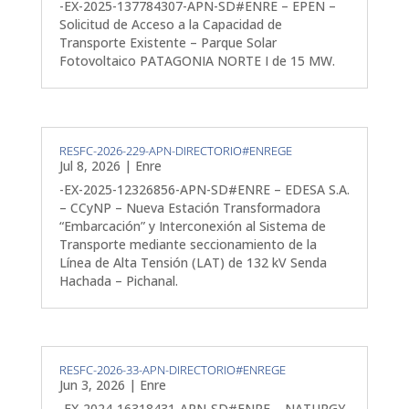
-EX-2025-137784307-APN-SD#ENRE – EPEN –
Solicitud de Acceso a la Capacidad de
Transporte Existente – Parque Solar
Fotovoltaico PATAGONIA NORTE I de 15 MW.
RESFC-2026-229-APN-DIRECTORIO#ENREGE
Jul 8, 2026
|
Enre
-EX-2025-12326856-APN-SD#ENRE – EDESA S.A.
– CCyNP – Nueva Estación Transformadora
“Embarcación” y Interconexión al Sistema de
Transporte mediante seccionamiento de la
Línea de Alta Tensión (LAT) de 132 kV Senda
Hachada – Pichanal.
RESFC-2026-33-APN-DIRECTORIO#ENREGE
Jun 3, 2026
|
Enre
-EX-2024-16318431-APN-SD#ENRE – NATURGY