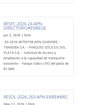
RESFC-2026-24-APN-
DIRECTORIO#ENREGE
Jun 3, 2026
|
Enre
-EX-2018-40759738-APN-SD#ENRE –
TRANSBA S.A. – PARQUES EÓLICOS DEL
PLATA S.A. – Solicitud de Acceso y
Ampliación a la capacidad de transporte
existente – Parque Eólico (PE) del plata de
81 MW.
RESOL-2026-263-APN-ENRE#MEC
May 12, 2026
|
Enre