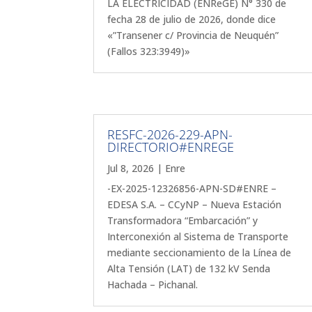
LA ELECTRICIDAD (ENReGE) N° 330 de
fecha 28 de julio de 2026, donde dice
«”Transener c/ Provincia de Neuquén”
(Fallos 323:3949)»
RESFC-2026-229-APN-
DIRECTORIO#ENREGE
Jul 8, 2026
|
Enre
-EX-2025-12326856-APN-SD#ENRE –
EDESA S.A. – CCyNP – Nueva Estación
Transformadora “Embarcación” y
Interconexión al Sistema de Transporte
mediante seccionamiento de la Línea de
Alta Tensión (LAT) de 132 kV Senda
Hachada – Pichanal.