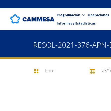
Programación
Operaciones
Informes y Estadísticas
RESOL-2021-376-APN
Enre
27/1

