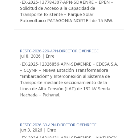
-EX-2025-137784307-APN-SD#ENRE – EPEN –
Solicitud de Acceso a la Capacidad de
Transporte Existente – Parque Solar
Fotovoltaico PATAGONIA NORTE I de 15 MW.
RESFC-2026-229-APN-DIRECTORIO#ENREGE
Jul 8, 2026
|
Enre
-EX-2025-12326856-APN-SD#ENRE – EDESA S.A.
– CCyNP – Nueva Estación Transformadora
“Embarcación” y Interconexión al Sistema de
Transporte mediante seccionamiento de la
Línea de Alta Tensión (LAT) de 132 kV Senda
Hachada – Pichanal.
RESFC-2026-33-APN-DIRECTORIO#ENREGE
Jun 3, 2026
|
Enre
-EX-2024-16318431-APN-SD#ENRE – NATURGY