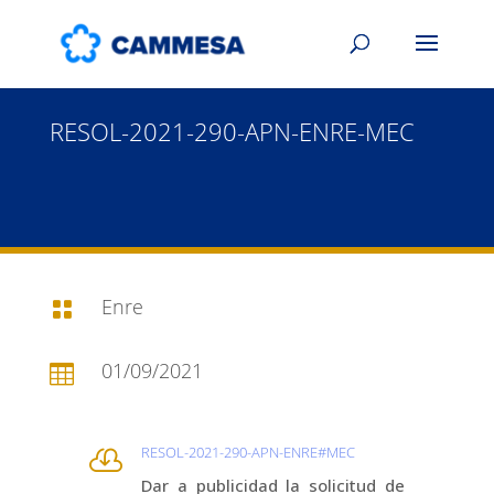
RESOL-2021-290-APN-ENRE-MEC
Enre

01/09/2021

RESOL-2021-290-APN-ENRE#MEC

Dar a publicidad la solicitud de