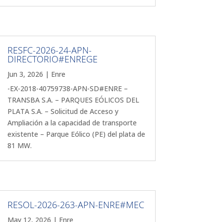
RESFC-2026-24-APN-
DIRECTORIO#ENREGE
Jun 3, 2026
|
Enre
-EX-2018-40759738-APN-SD#ENRE –
TRANSBA S.A. – PARQUES EÓLICOS DEL
PLATA S.A. – Solicitud de Acceso y
Ampliación a la capacidad de transporte
existente – Parque Eólico (PE) del plata de
81 MW.
RESOL-2026-263-APN-ENRE#MEC
May 12, 2026
|
Enre