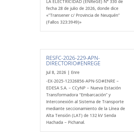
LA ELECTRICIDAD (ENReGE) N° 330 de
fecha 28 de julio de 2026, donde dice
«”Transener c/ Provincia de Neuquén”
(Fallos 323:3949)»
RESFC-2026-229-APN-
DIRECTORIO#ENREGE
Jul 8, 2026
|
Enre
-EX-2025-12326856-APN-SD#ENRE –
EDESA S.A. – CCyNP – Nueva Estación
Transformadora “Embarcación” y
Interconexión al Sistema de Transporte
mediante seccionamiento de la Línea de
Alta Tensión (LAT) de 132 kV Senda
Hachada – Pichanal.