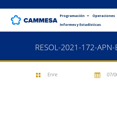
Programación
Operaciones
Informes y Estadísticas
RESOL-2021-172-APN
Enre
07/0

