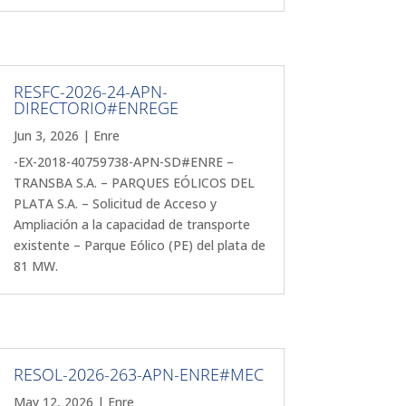
RESFC-2026-24-APN-
DIRECTORIO#ENREGE
Jun 3, 2026
|
Enre
-EX-2018-40759738-APN-SD#ENRE –
TRANSBA S.A. – PARQUES EÓLICOS DEL
PLATA S.A. – Solicitud de Acceso y
Ampliación a la capacidad de transporte
existente – Parque Eólico (PE) del plata de
81 MW.
RESOL-2026-263-APN-ENRE#MEC
May 12, 2026
|
Enre