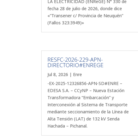
LA ELECTRICIDAD (ENReGE) N° 330 de
fecha 28 de julio de 2026, donde dice
«”Transener c/ Provincia de Neuquén”
(Fallos 323:3949)»
RESFC-2026-229-APN-
DIRECTORIO#ENREGE
Jul 8, 2026
|
Enre
-EX-2025-12326856-APN-SD#ENRE –
EDESA S.A. – CCyNP – Nueva Estación
Transformadora “Embarcación” y
Interconexión al Sistema de Transporte
mediante seccionamiento de la Línea de
Alta Tensión (LAT) de 132 kV Senda
Hachada – Pichanal.