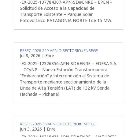
-EX-2025-137784307-APN-SD#ENRE – EPEN –
Solicitud de Acceso a la Capacidad de
Transporte Existente – Parque Solar
Fotovoltaico PATAGONIA NORTE I de 15 MW.
RESFC-2026-229-APN-DIRECTORIO#ENREGE
Jul 8, 2026
|
Enre
-EX-2025-12326856-APN-SD#ENRE – EDESA S.A.
– CCyNP – Nueva Estación Transformadora
“Embarcación” y Interconexión al Sistema de
Transporte mediante seccionamiento de la
Línea de Alta Tensión (LAT) de 132 kV Senda
Hachada – Pichanal.
RESFC-2026-33-APN-DIRECTORIO#ENREGE
Jun 3, 2026
|
Enre
-EX-2024-16318431-APN-SD#ENRE – NATURGY