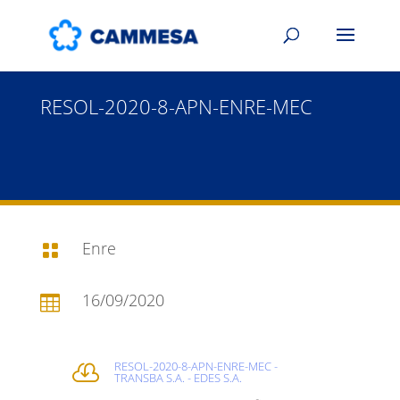
RESOL-2020-8-APN-ENRE-MEC
Enre

16/09/2020

RESOL-2020-8-APN-ENRE-MEC -

TRANSBA S.A. - EDES S.A.