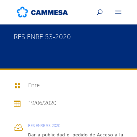
RES ENRE 53-2020
Enre

19/06/2020

RES ENRE 53-2020

Dar a publicidad el pedido de Acceso a la