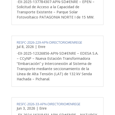
-EX-2025-137784307-APN-SD#ENRE – EPEN –
Solicitud de Acceso a la Capacidad de
Transporte Existente – Parque Solar
Fotovoltaico PATAGONIA NORTE I de 15 MW.
RESFC-2026-229-APN-DIRECTORIO#ENREGE
Jul 8, 2026
|
Enre
-EX-2025-12326856-APN-SD#ENRE – EDESA S.A.
– CCyNP – Nueva Estación Transformadora
“Embarcación” y Interconexión al Sistema de
Transporte mediante seccionamiento de la
Línea de Alta Tensión (LAT) de 132 kV Senda
Hachada – Pichanal.
RESFC-2026-33-APN-DIRECTORIO#ENREGE
Jun 3, 2026
|
Enre
-EX-2024-16318431-APN-SD#ENRE – NATURGY