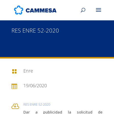
RES ENRE 52-2020
Enre

19/06/2020

RES ENRE 52-2020

Dar a publicidad la solicitud de