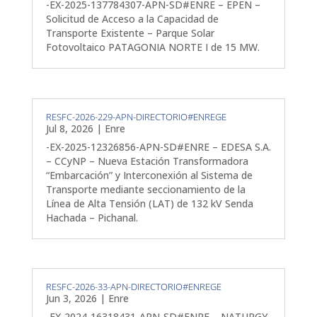
-EX-2025-137784307-APN-SD#ENRE – EPEN –
Solicitud de Acceso a la Capacidad de
Transporte Existente – Parque Solar
Fotovoltaico PATAGONIA NORTE I de 15 MW.
RESFC-2026-229-APN-DIRECTORIO#ENREGE
Jul 8, 2026
|
Enre
-EX-2025-12326856-APN-SD#ENRE – EDESA S.A.
– CCyNP – Nueva Estación Transformadora
“Embarcación” y Interconexión al Sistema de
Transporte mediante seccionamiento de la
Línea de Alta Tensión (LAT) de 132 kV Senda
Hachada – Pichanal.
RESFC-2026-33-APN-DIRECTORIO#ENREGE
Jun 3, 2026
|
Enre
-EX-2024-16318431-APN-SD#ENRE – NATURGY