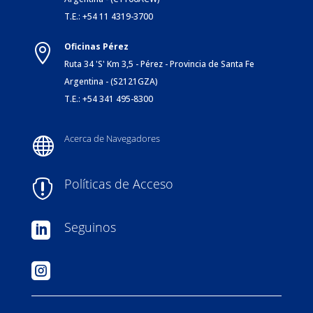
T.E.: +54 11 4319-3700
Oficinas Pérez

Ruta 34 'S' Km 3,5 - Pérez - Provincia de Santa Fe
Argentina - (S2121GZA)
T.E.: +54 341 495-8300
Acerca de Navegadores

Políticas de Acceso

Seguinos

