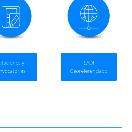
citaciones y
SADI
nvocatorias
Georeferenciado