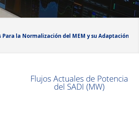
Normalización del MEM y su Adaptación Progresiva
Co
Res
Co
Flujos Actuales de Potencia
del SADI (MW)