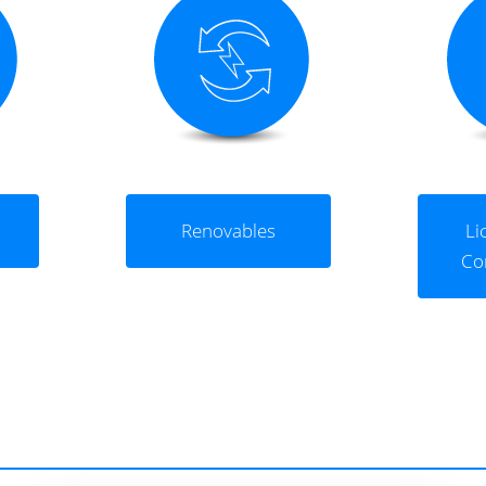
Renovables
Li
Co