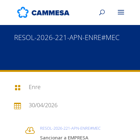
RESOL-2026-221-APN-ENRE#MEC
Enre

30/04/2026

RESOL-2026-221-APN-ENRE#MEC

Sancionar a EMPRESA