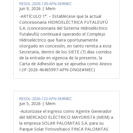
RESOL-2026-130-APN-SE#MEC
Jun 9, 2026
|
Mem
-ARTÍCULO 1°. – Establécese que la actual
Concesionaria HIDROELÉCTRICA FUTALEUFÚ
S.A. (concesionaria del Sistema Hidroeléctrico
Futaleufú) continuará operando el Complejo
Hidroeléctrico que fuera oportunamente
otorgado en concesión, en tanto remita a esta
Secretaría, dentro de los SIETE (7) días corridos
de la entrada en vigencia de la presente, la
Carta de Adhesión que se aprueba como Anexo
I (IF-2026-46465997-APN-DNGE#MEC)
RESOL-2026-122-APN-SE#MEC
Jun 5, 2026
|
Mem
-Autorizase el ingreso como Agente Generador
del MERCADO ELÉCTRICO MAYORISTA (MEM) a
la empresa SOLAR PALOMITAS S.A. para su
Parque Solar Fotovoltaico FINCA PALOMITAS