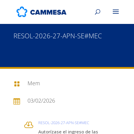
RESOL-2026-27-APN-SE#MEC
Mem

03/02/2026

RESOL-2026-27-APN-SE#MEC

Autorízase el ingreso de las