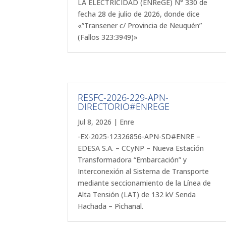
LA ELECTRICIDAD (ENReGE) N° 330 de
fecha 28 de julio de 2026, donde dice
«”Transener c/ Provincia de Neuquén”
(Fallos 323:3949)»
RESFC-2026-229-APN-
DIRECTORIO#ENREGE
Jul 8, 2026
|
Enre
-EX-2025-12326856-APN-SD#ENRE –
EDESA S.A. – CCyNP – Nueva Estación
Transformadora “Embarcación” y
Interconexión al Sistema de Transporte
mediante seccionamiento de la Línea de
Alta Tensión (LAT) de 132 kV Senda
Hachada – Pichanal.