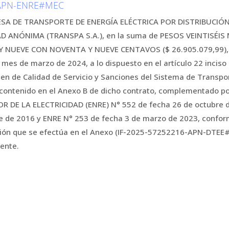
-APN-ENRE#MEC
RESA DE TRANSPORTE DE ENERGÍA ELÉCTRICA POR DISTRIBUCIÓ
 ANÓNIMA (TRANSPA S.A.), en la suma de PESOS VEINTISÉI
Y NUEVE CON NOVENTA Y NUEVE CENTAVOS ($ 26.905.079,99), 
 mes de marzo de 2024, a lo dispuesto en el artículo 22 inciso
en de Calidad de Servicio y Sanciones del Sistema de Transpor
 contenido en el Anexo B de dicho contrato, complementado po
DE LA ELECTRICIDAD (ENRE) N° 552 de fecha 26 de octubre d
 de 2016 y ENRE N° 253 de fecha 3 de marzo de 2023, conforme
ión que se efectúa en el Anexo (IF-2025-57252216-APN-DTEE#E
sente.