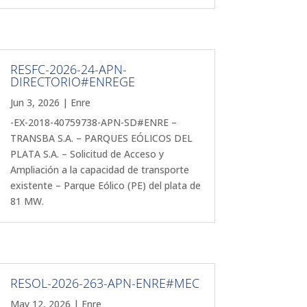
RESFC-2026-24-APN-
DIRECTORIO#ENREGE
Jun 3, 2026
|
Enre
-EX-2018-40759738-APN-SD#ENRE –
TRANSBA S.A. – PARQUES EÓLICOS DEL
PLATA S.A. – Solicitud de Acceso y
Ampliación a la capacidad de transporte
existente – Parque Eólico (PE) del plata de
81 MW.
RESOL-2026-263-APN-ENRE#MEC
May 12, 2026
|
Enre