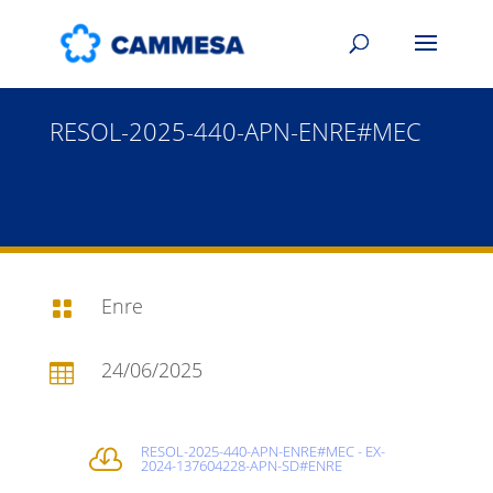
RESOL-2025-440-APN-ENRE#MEC
Enre

24/06/2025

RESOL-2025-440-APN-ENRE#MEC - EX-

2024-137604228-APN-SD#ENRE