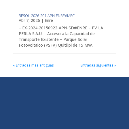
RESOL-2026-201-APN-ENRE#MEC
Abr 7, 2026
|
Enre
– EX-2024-20150922-APN-SD#ENRE – PV LA
PERLA S.A.U. – Acceso a la Capacidad de
Transporte Existente – Parque Solar
Fotovoltaico (PSFV) Quitilipi de 15 MW.
« Entradas más antiguas
Entradas siguientes »