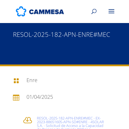
RESOL-2025-182-APN-ENRE#MEC
Enre

01/04/2025

RESOL-2025-182-APN-ENRE#MEC - EX-

2023-88651605-APN-SD#ENRE - 4SOLAR
S.A. - Solicitud de Acceso a la Capacidad