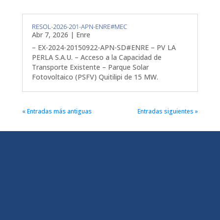
RESOL-2026-201-APN-ENRE#MEC
Abr 7, 2026
|
Enre
– EX-2024-20150922-APN-SD#ENRE – PV LA
PERLA S.A.U. – Acceso a la Capacidad de
Transporte Existente – Parque Solar
Fotovoltaico (PSFV) Quitilipi de 15 MW.
« Entradas más antiguas
Entradas siguientes »