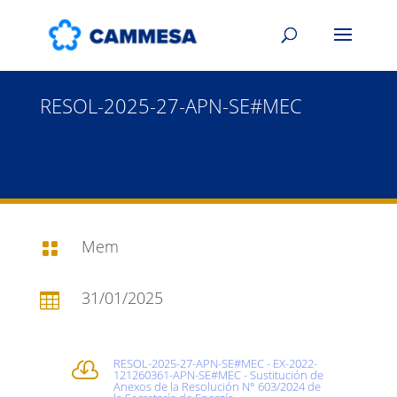
RESOL-2025-27-APN-SE#MEC
Mem

31/01/2025

RESOL-2025-27-APN-SE#MEC - EX-2022-

121260361-APN-SE#MEC - Sustitución de
Anexos de la Resolución N° 603/2024 de