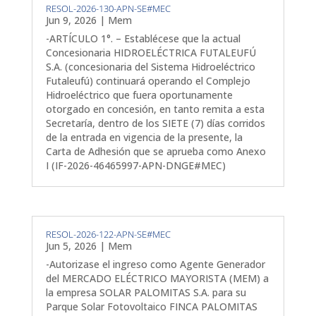
RESOL-2026-130-APN-SE#MEC
Jun 9, 2026
|
Mem
-ARTÍCULO 1°. – Establécese que la actual
Concesionaria HIDROELÉCTRICA FUTALEUFÚ
S.A. (concesionaria del Sistema Hidroeléctrico
Futaleufú) continuará operando el Complejo
Hidroeléctrico que fuera oportunamente
otorgado en concesión, en tanto remita a esta
Secretaría, dentro de los SIETE (7) días corridos
de la entrada en vigencia de la presente, la
Carta de Adhesión que se aprueba como Anexo
I (IF-2026-46465997-APN-DNGE#MEC)
RESOL-2026-122-APN-SE#MEC
Jun 5, 2026
|
Mem
-Autorizase el ingreso como Agente Generador
del MERCADO ELÉCTRICO MAYORISTA (MEM) a
la empresa SOLAR PALOMITAS S.A. para su
Parque Solar Fotovoltaico FINCA PALOMITAS