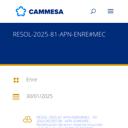
RESOL-2025-81-APN-ENRE#MEC
Enre

30/01/2025

RESOL-2025-81-APN-ENRE#MEC - EX-

2024-96330738- -APN-SD#ENRE -
Rectificación de error material incurrido