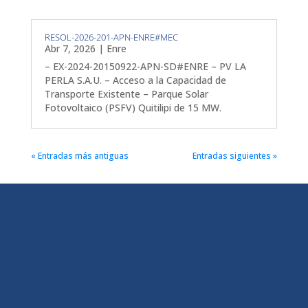
RESOL-2026-201-APN-ENRE#MEC
Abr 7, 2026
|
Enre
– EX-2024-20150922-APN-SD#ENRE – PV LA
PERLA S.A.U. – Acceso a la Capacidad de
Transporte Existente – Parque Solar
Fotovoltaico (PSFV) Quitilipi de 15 MW.
« Entradas más antiguas
Entradas siguientes »