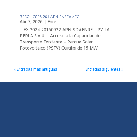
RESOL-2026-201-APN-ENRE#MEC
Abr 7, 2026
|
Enre
– EX-2024-20150922-APN-SD#ENRE – PV LA
PERLA S.A.U. – Acceso a la Capacidad de
Transporte Existente – Parque Solar
Fotovoltaico (PSFV) Quitilipi de 15 MW.
« Entradas más antiguas
Entradas siguientes »