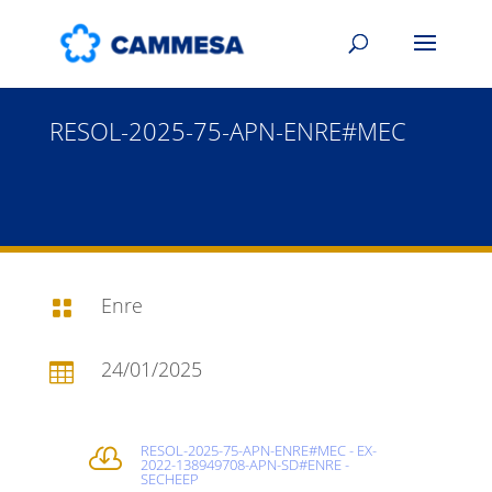
RESOL-2025-75-APN-ENRE#MEC
Enre

24/01/2025

RESOL-2025-75-APN-ENRE#MEC - EX-

2022-138949708-APN-SD#ENRE -
SECHEEP