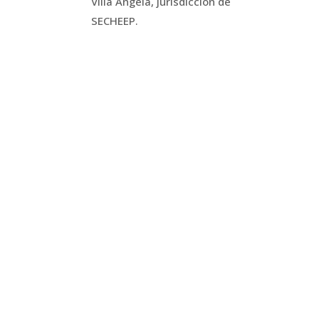
Villa Ángela, jurisdicción de
SECHEEP.