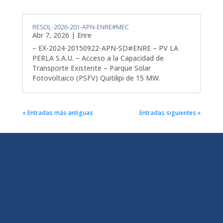
RESOL-2026-201-APN-ENRE#MEC
Abr 7, 2026
|
Enre
– EX-2024-20150922-APN-SD#ENRE – PV LA
PERLA S.A.U. – Acceso a la Capacidad de
Transporte Existente – Parque Solar
Fotovoltaico (PSFV) Quitilipi de 15 MW.
« Entradas más antiguas
Entradas siguientes »