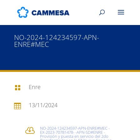
NO-2024-124234597-APN-
ENRE#MEC
Enre

13/11/2024

NO-2024-124234597-APN-ENRE#MEC -

EX-2023-70781478- -APN-SD#ENRE -
Provisión y puesta en servicio del 2do