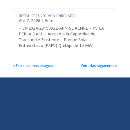
RESOL-2026-201-APN-ENRE#MEC
Abr 7, 2026
|
Enre
– EX-2024-20150922-APN-SD#ENRE – PV LA
PERLA S.A.U. – Acceso a la Capacidad de
Transporte Existente – Parque Solar
Fotovoltaico (PSFV) Quitilipi de 15 MW.
« Entradas más antiguas
Entradas siguientes »