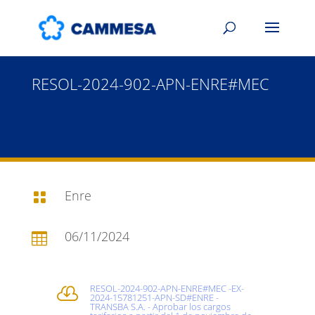
RESOL-2024-902-APN-ENRE#MEC
Enre

06/11/2024

RESOL-2024-902-APN-ENRE#MEC -EX-

2024-15781251-APN-SD#ENRE -
TRANSBA S.A. - Aprobar los cargos