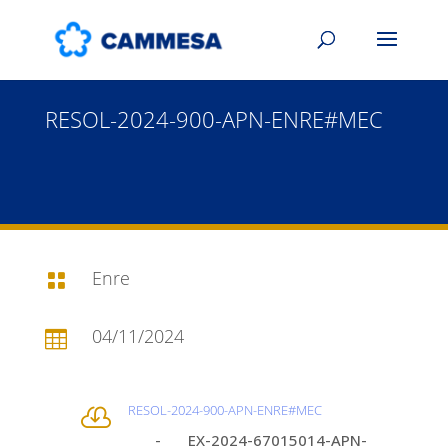
RESOL-2024-900-APN-ENRE#MEC
Enre

04/11/2024

RESOL-2024-900-APN-ENRE#MEC

- EX-2024-67015014-APN-