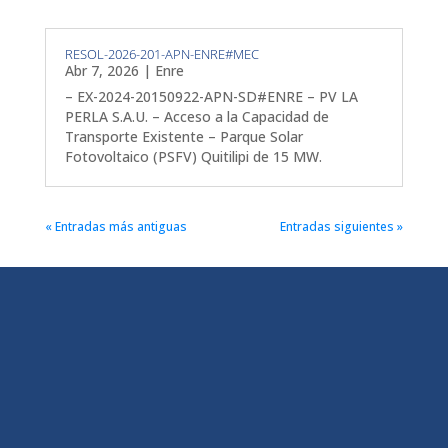
RESOL-2026-201-APN-ENRE#MEC
Abr 7, 2026
|
Enre
– EX-2024-20150922-APN-SD#ENRE – PV LA
PERLA S.A.U. – Acceso a la Capacidad de
Transporte Existente – Parque Solar
Fotovoltaico (PSFV) Quitilipi de 15 MW.
« Entradas más antiguas
Entradas siguientes »