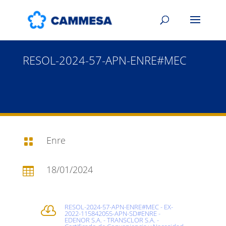
RESOL-2024-57-APN-ENRE#MEC
Enre

18/01/2024

RESOL-2024-57-APN-ENRE#MEC - EX-

2022-115842055-APN-SD#ENRE -
EDENOR S.A. - TRANSCLOR S.A. -