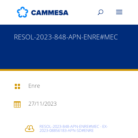
RESOL-2023-848-APN-ENRE#MEC
Enre

27/11/2023

RESOL-2023-848-APN-ENRE#MEC - EX-

2023-08856183-APN-SD#ENRE