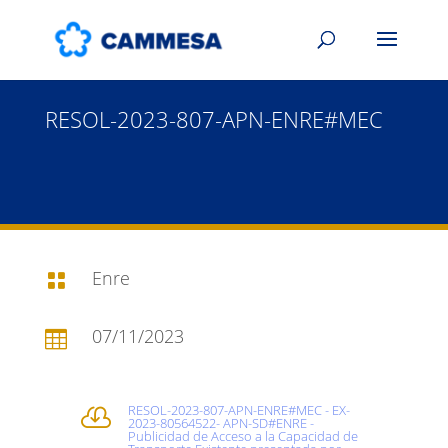
RESOL-2023-807-APN-ENRE#MEC
Enre

07/11/2023

RESOL-2023-807-APN-ENRE#MEC - EX-

2023-80564522- APN-SD#ENRE -
Publicidad de Acceso a la Capacidad de