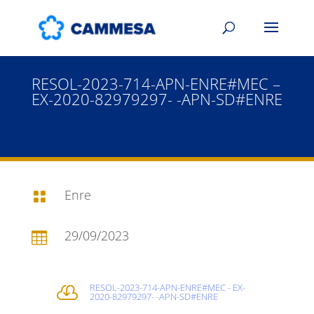
RESOL-2023-714-APN-ENRE#MEC –
EX-2020-82979297- -APN-SD#ENRE
Enre

29/09/2023

RESOL-2023-714-APN-ENRE#MEC - EX-

2020-82979297- -APN-SD#ENRE