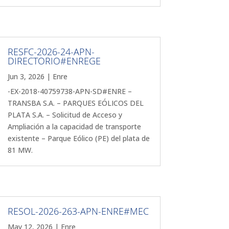
RESFC-2026-24-APN-
DIRECTORIO#ENREGE
Jun 3, 2026
|
Enre
-EX-2018-40759738-APN-SD#ENRE –
TRANSBA S.A. – PARQUES EÓLICOS DEL
PLATA S.A. – Solicitud de Acceso y
Ampliación a la capacidad de transporte
existente – Parque Eólico (PE) del plata de
81 MW.
RESOL-2026-263-APN-ENRE#MEC
May 12, 2026
|
Enre