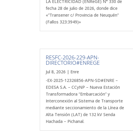
LA ELECTRICIDAD (ENReGE) N° 330 de
fecha 28 de julio de 2026, donde dice
«”Transener c/ Provincia de Neuquén”
(Fallos 323:3949)»
RESFC-2026-229-APN-
DIRECTORIO#ENREGE
Jul 8, 2026
|
Enre
-EX-2025-12326856-APN-SD#ENRE –
EDESA S.A. – CCyNP – Nueva Estación
Transformadora “Embarcación” y
Interconexión al Sistema de Transporte
mediante seccionamiento de la Línea de
Alta Tensión (LAT) de 132 kV Senda
Hachada – Pichanal.