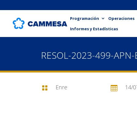
Programación
Operaciones
Informes y Estadísticas
RESOL-2023-499-APN
Enre
14/0

