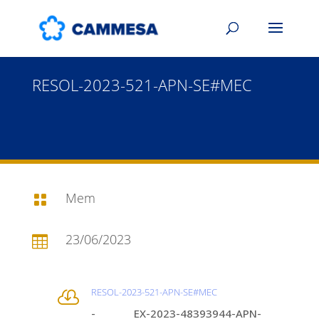
RESOL-2023-521-APN-SE#MEC
Mem

23/06/2023

RESOL-2023-521-APN-SE#MEC

- EX-2023-48393944-APN-