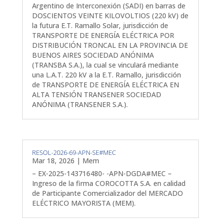
Argentino de Interconexión (SADI) en barras de
DOSCIENTOS VEINTE KILOVOLTIOS (220 kV) de
la futura E.T. Ramallo Solar, jurisdicción de
TRANSPORTE DE ENERGÍA ELÉCTRICA POR
DISTRIBUCIÓN TRONCAL EN LA PROVINCIA DE
BUENOS AIRES SOCIEDAD ANÓNIMA
(TRANSBA S.A.), la cual se vinculará mediante
una L.A.T. 220 kV a la E.T. Ramallo, jurisdicción
de TRANSPORTE DE ENERGÍA ELÉCTRICA EN
ALTA TENSIÓN TRANSENER SOCIEDAD
ANÓNIMA (TRANSENER S.A.).
RESOL-2026-69-APN-SE#MEC
Mar 18, 2026
|
Mem
– EX-2025-143716480- -APN-DGDA#MEC –
Ingreso de la firma COROCOTTA S.A. en calidad
de Participante Comercializador del MERCADO
ELÉCTRICO MAYORISTA (MEM).