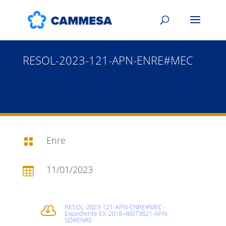
RESOL-2023-121-APN-ENRE#MEC
Enre

11/01/2023

RESOL-2023-121-APN-ENRE#MEC -

Expediente EX-2018-46073821-APN-
SD#ENRE