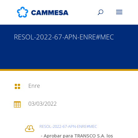
RESOL-2022-67-APN-ENRE#MEC
Enre

03/03/2022

RESOL-2022-67-APN-ENRE#MEC

- Aprobar para TRANSCO S.A. los