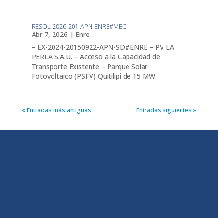
RESOL-2026-201-APN-ENRE#MEC
Abr 7, 2026
|
Enre
– EX-2024-20150922-APN-SD#ENRE – PV LA
PERLA S.A.U. – Acceso a la Capacidad de
Transporte Existente – Parque Solar
Fotovoltaico (PSFV) Quitilipi de 15 MW.
« Entradas más antiguas
Entradas siguientes »