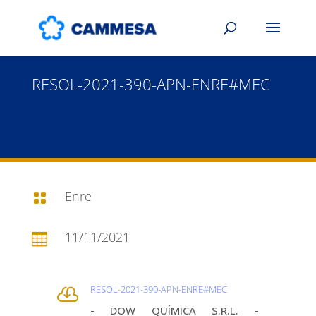
RESOL-2021-390-APN-ENRE#MEC
Enre

11/11/2021

RESOL-2021-390-APN-ENRE#MEC

- DOW QUÍMICA S.R.L. -