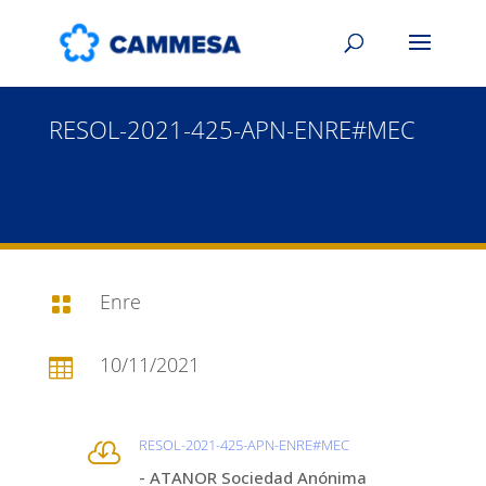
RESOL-2021-425-APN-ENRE#MEC
Enre

10/11/2021

RESOL-2021-425-APN-ENRE#MEC

- ATANOR Sociedad Anónima