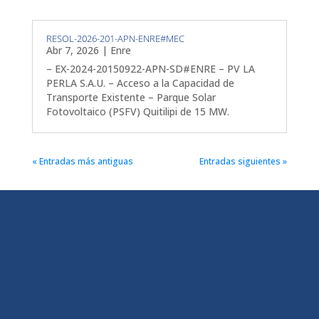
RESOL-2026-201-APN-ENRE#MEC
Abr 7, 2026
|
Enre
– EX-2024-20150922-APN-SD#ENRE – PV LA
PERLA S.A.U. – Acceso a la Capacidad de
Transporte Existente – Parque Solar
Fotovoltaico (PSFV) Quitilipi de 15 MW.
« Entradas más antiguas
Entradas siguientes »