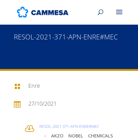
RESOL-2021-371-APN-ENRE#MEC
Enre

27/10/2021

RESOL-2021-371-APN-ENRE#MEC

- AKZO NOBEL CHEMICALS