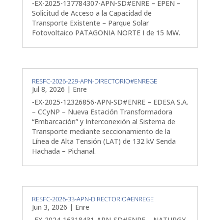
-EX-2025-137784307-APN-SD#ENRE – EPEN –
Solicitud de Acceso a la Capacidad de
Transporte Existente – Parque Solar
Fotovoltaico PATAGONIA NORTE I de 15 MW.
RESFC-2026-229-APN-DIRECTORIO#ENREGE
Jul 8, 2026
|
Enre
-EX-2025-12326856-APN-SD#ENRE – EDESA S.A.
– CCyNP – Nueva Estación Transformadora
“Embarcación” y Interconexión al Sistema de
Transporte mediante seccionamiento de la
Línea de Alta Tensión (LAT) de 132 kV Senda
Hachada – Pichanal.
RESFC-2026-33-APN-DIRECTORIO#ENREGE
Jun 3, 2026
|
Enre
-EX-2024-16318431-APN-SD#ENRE – NATURGY