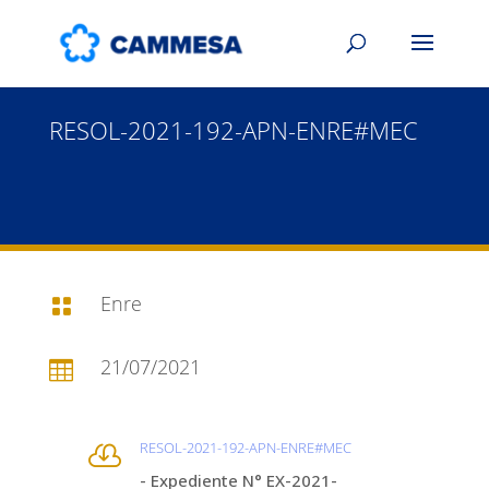
RESOL-2021-192-APN-ENRE#MEC
Enre

21/07/2021

RESOL-2021-192-APN-ENRE#MEC

- Expediente N° EX-2021-