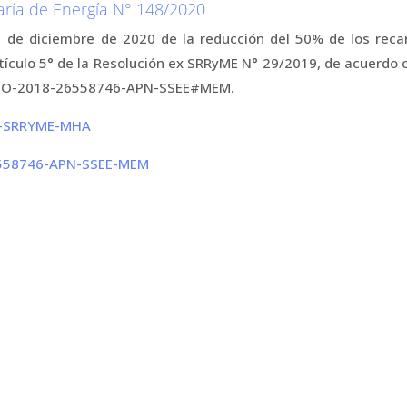
aría de Energía N° 148/2020
1 de diciembre de 2020 de la reducción del 50% de los rec
rtículo 5° de la Resolución ex SRRyME N° 29/2019, de acuerdo c
a NO-2018-26558746-APN-SSEE#MEM.
N-SRRYME-MHA
6558746-APN-SSEE-MEM